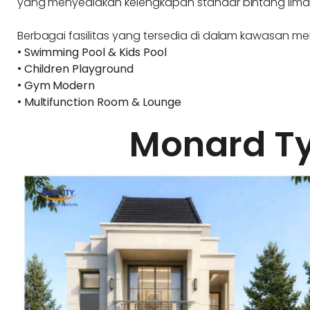
yang menyediakan kelengkapan standar bintang lima
Berbagai fasilitas yang tersedia di dalam kawasan meli
•
Swimming Pool & Kids Pool
•
Children Playground
•
Gym Modern
•
Multifunction Room & Lounge
Monard T