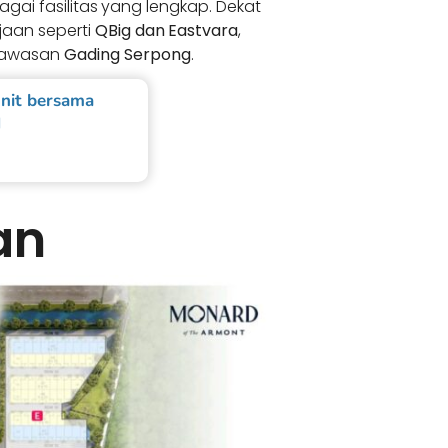
bagai fasilitas yang lengkap. Dekat
jaan seperti
QBig dan Eastvara
,
 kawasan
Gading Serpong
.
nit bersama
d
an