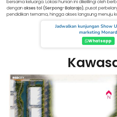
bersama keluarga. Lokasi hunian ini dikelilingi oleh ber
dengan
akses tol (Serpong-Balaraja)
, pusat perbelan
pendidikan ternama, hingga akses langsung menuju
Jadwalkan kunjungan Show U
marketing Monar
Whatsapp
Kawas