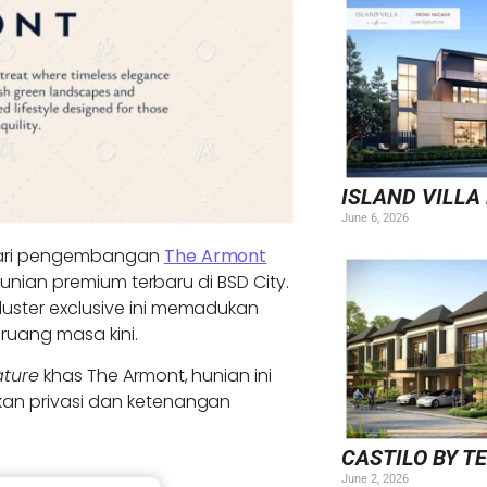
ISLAND VILLA
June 6, 2026
dari pengembangan
The Armont
unian premium terbaru di BSD City.
cluster exclusive ini memadukan
uang masa kini.
ature
khas The Armont, hunian ini
an privasi dan ketenangan
CASTILO BY T
June 2, 2026