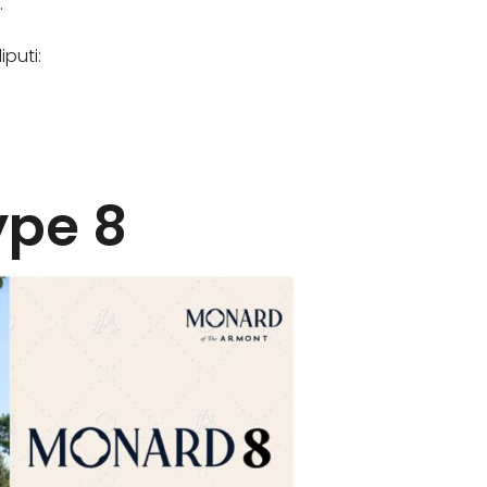
.
puti:
ype 8