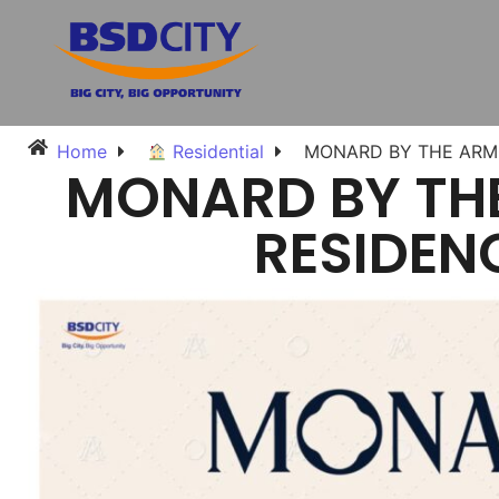
Home
Residential
MONARD BY THE ARM
MONARD BY TH
RESIDEN