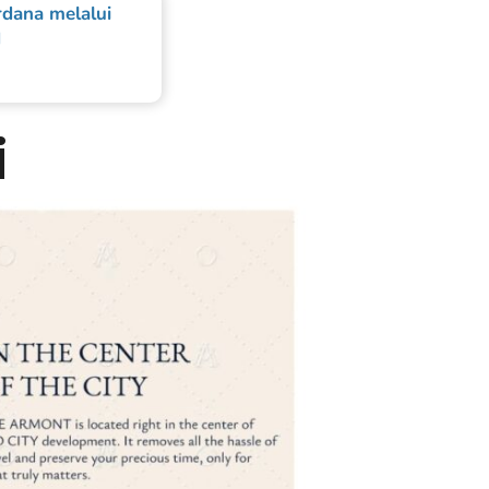
dana melalui
d
i