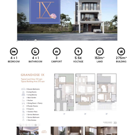
4 + 1
4 + 1
3
5.5K
153m²
275m²
BEDROOM
BATHROOM
CARPORT
VOLTAGE
LAND
BUILDING