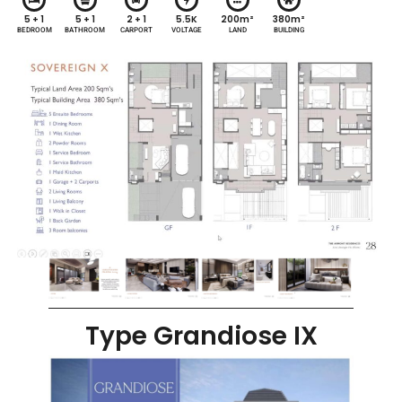
5 + 1
5 + 1
2 + 1
5.5K
200m²
380m²
BEDROOM
BATHROOM
CARPORT
VOLTAGE
LAND
BUILDING
Type Grandiose IX