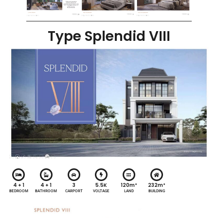
Type Splendid VIII
4 + 1
4 + 1
3
5.5K
120m²
232m²
BEDROOM
BATHROOM
CARPORT
VOLTAGE
LAND
BUILDING