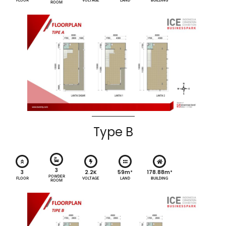
FLOOR
VOLTAGE
LAND
BUILDING
ROOM
Type B
3
3
2.2K
59m²
178.88m²
POWDER
FLOOR
VOLTAGE
LAND
BUILDING
ROOM