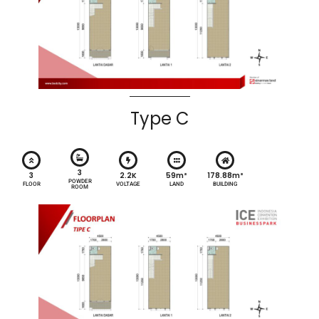
Type C
3
3
2.2K
59m²
178.88m²
POWDER
FLOOR
VOLTAGE
LAND
BUILDING
ROOM