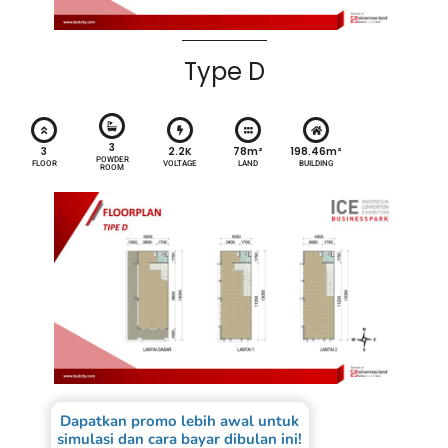
Type D
3
3
2.2K
78m²
198.46m²
POWDER
FLOOR
VOLTAGE
LAND
BUILDING
ROOM
Dapatkan promo lebih awal untuk
simulasi dan cara bayar dibulan ini!