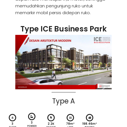
memudahkan pengunjung ruko untuk
memarkir mobil persis didepan ruko.
Type ICE Business Park
Type A
3
3
2.2K
78m²
198.46m²
POWDER