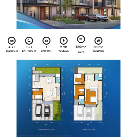
120m²
4 + 1
3 + 1
1
2.2K
135m²
BEDROOM
BATHROOM
CARPORT
VOLTAGE
BUILDING
LAND