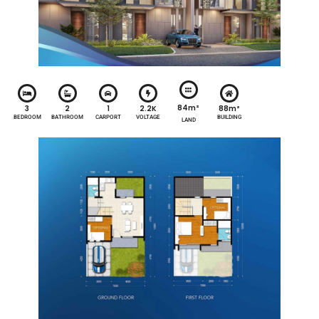
84m²
3
2
1
2.2K
88m²
BEDROOM
BATHROOM
CARPORT
VOLTAGE
BUILDING
LAND