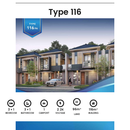
Type 116
96m²
3 + 1
3 + 1
1
2.2K
116m²
BEDROOM
BATHROOM
CARPORT
VOLTAGE
BUILDING
LAND