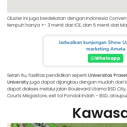
Cluster ini juga berdekatan dengan Indonesia Convention
tempuh hanya +- 3 menit dari ICE, dan 5 menit dari Mal
Jadwalkan kunjungan Show U
marketing Amata
Whatsapp
Selain itu, fasilitas pendidikan seperti
Universitas Prase
University
juga dapat dijangkau dengan mudah dari lok
dapat diakses melalui jalan Boulevard Utama BSD City
Courts Megastore, exit tol Pondok Indah – BSD, ataupun
Kawas