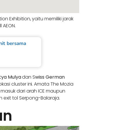
 Exhibition, yaitu memiliki jarak
l AEON.
nit bersama
tya Mulya
dan S
wiss German
asi cluster ini. Amata The Mozia
, masuk dari arah ICE maupun
 exit tol Serpong-Balaraja.
an