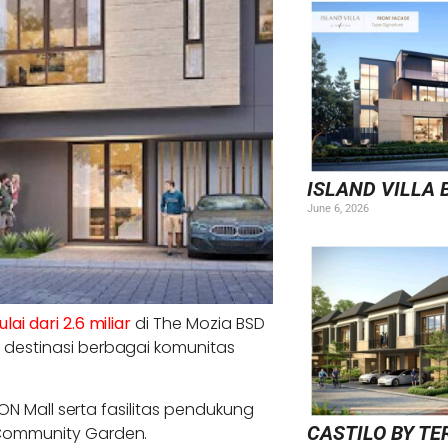
ISLAND VILLA
June 6, 2026
ai dari 2.6 miliar
di The Mozia BSD
 destinasi berbagai komunitas
EON Mall serta fasilitas pendukung
CASTILO BY TE
 Community Garden.