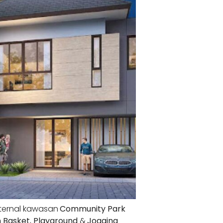
nternal kawasan
Community Park
 Basket
,
Playground
&
Jogging