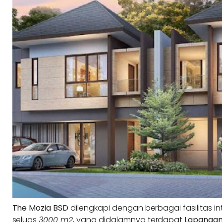
The Mozia BSD
dilengkapi dengan berbagai fasilitas i
seluas
3000 m2
,
yang didalamnya terdapat
Lapangan