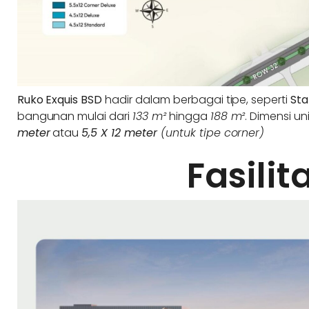
Ruko Exquis BSD
hadir dalam berbagai tipe, seperti
St
bangunan mulai dari
133 m²
hingga
188 m²
. Dimensi un
meter
atau
5,5 X 12 meter
(untuk tipe corner)
Fasilit