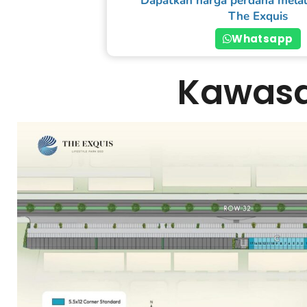
Dapatkan harga perdana melal
The Exquis
Whatsapp
Kawas