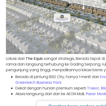
Lokasi dari
The Equis
sangat strategis, Berada tepat di
ramai dan langsung terhubung ke Gading Serpong, ruko i
pengunjung yang tinggi, menjadikannya lokasi bisnis 
Berada di jantung BSD City, hanya 1 menit dari
Enc
Greenwich Business Park
.
Dekat dengan hunian premium seperti
Tresor
,
Bli
Akses langsung dari dan ke AEON Mall,
Pasar Mod