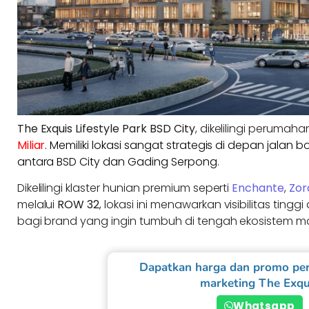
The Exquis Lifestyle Park BSD
City
, dikelilingi peruma
Miliar
. Memiliki lokasi sangat strategis di depan jal
antara BSD City dan Gading Serpong.
Dikelilingi klaster hunian premium seperti
Enchante
,
Zor
melalui
ROW 32
, lokasi ini menawarkan visibilitas tingg
bagi brand yang ingin tumbuh di tengah ekosistem m
Dapatkan harga dan promo per
marketing The Exqu
Whatsapp