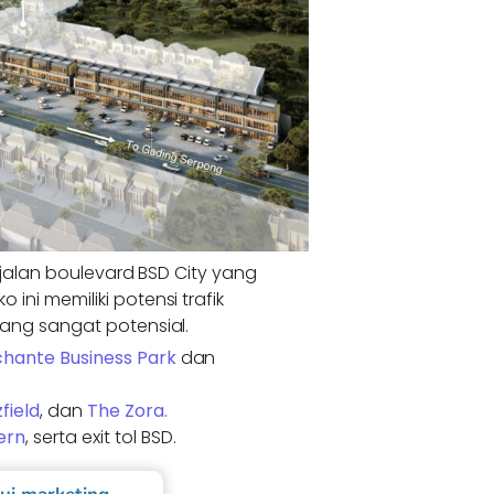
 jalan boulevard BSD City yang
ni memiliki potensi trafik
yang sangat potensial.
hante Business Park
dan
zfield
, dan
The Zora.
ern
, serta exit tol BSD.