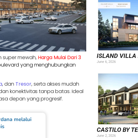
ISLAND VILLA
han super mewah,
Harga Mulai Dari 3
June 6, 2026
an boulevard yang menghubungkan
a
, dan
Tresor
, serta akses mudah
i dan konektivitas tanpa batas. Ideal
asa depan yang progresif.
dana melalui
is
CASTILO BY T
June 2, 2026