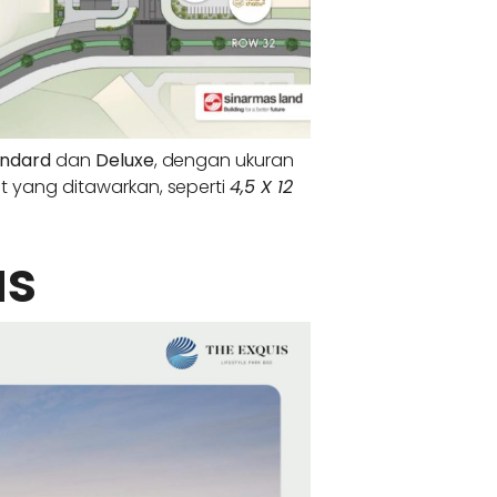
andard
dan
Deluxe
, dengan ukuran
it yang ditawarkan, seperti
4,5 X 12
as