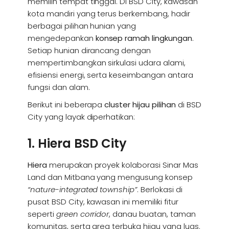
memilih tempat tinggal. Di BSD City, kawasan
kota mandiri yang terus berkembang, hadir
berbagai pilihan hunian yang
mengedepankan
konsep ramah lingkungan
.
Setiap hunian dirancang dengan
mempertimbangkan sirkulasi udara alami,
efisiensi energi, serta keseimbangan antara
fungsi dan alam.
Berikut ini beberapa
cluster hijau pilihan
di BSD
City yang layak diperhatikan:
1. Hiera BSD City
Hiera
merupakan proyek kolaborasi Sinar Mas
Land dan Mitbana yang mengusung konsep
“nature-integrated township”
. Berlokasi di
pusat BSD City, kawasan ini memiliki fitur
seperti
green corridor
, danau buatan, taman
komunitas, serta area terbuka hijau yang luas.