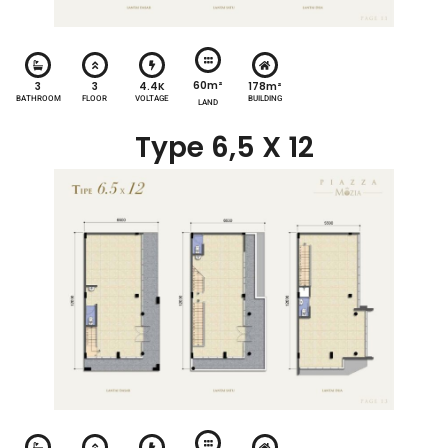
60m²
3
3
4.4K
178m²
BATHROOM
FLOOR
VOLTAGE
BUILDING
LAND
Type 6,5 X 12