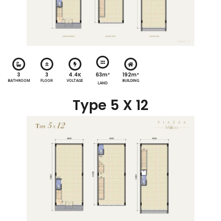
63m²
3
3
4.4K
192m²
BATHROOM
FLOOR
VOLTAGE
BUILDING
LAND
Type 5 X 12