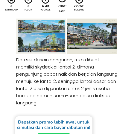
78m²
3
3
4.4K
227m²
BATHROOM
FLOOR
VOLTAGE
BUILDING
LAND
Dari sisi desain bangunan, ruko dibuat
memiliki
skydeck di lantai 2
, dimana
pengunjung dapat naik dan berjalan langsung
menuju ke lantai 2, sehingga lantai dasar dan
lantai 2 bisa digunakan untuk 2 jenis usaha
berbeda namun sama-sama bisa diakses
langsung.
Dapatkan promo lebih awal untuk
simulasi dan cara bayar dibulan ini!