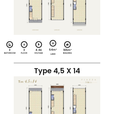
54m²
3
3
4.4K
165m²
BATHROOM
FLOOR
VOLTAGE
BUILDING
LAND
Type 4,5 X 14