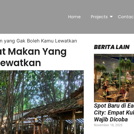
Home
Projects
Contac
an yang Gak Boleh Kamu Lewatkan
BERITA LAIN
pat Makan Yang
Lewatkan
Spot Baru di E
City: Empat Kul
Wajib Dicoba
November 18, 2025