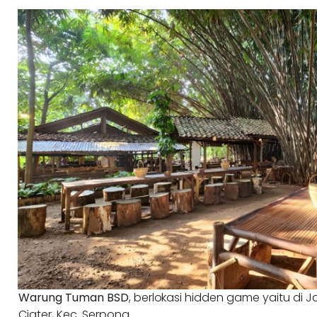
Warung Tuman BSD
, berlokasi hidden game yaitu di J
Ciater, Kec. Serpong.