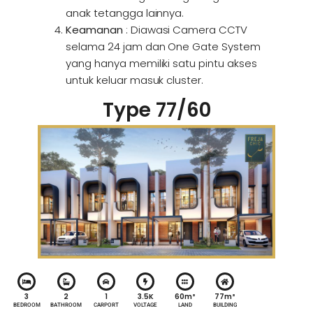
anak tetangga lainnya.
Keamanan
: Diawasi Camera CCTV
selama 24 jam dan One Gate System
yang hanya memiliki satu pintu akses
untuk keluar masuk cluster.
Type 77/60
3
2
1
3.5K
60m²
77m²
BEDROOM
BATHROOM
CARPORT
VOLTAGE
LAND
BUILDING