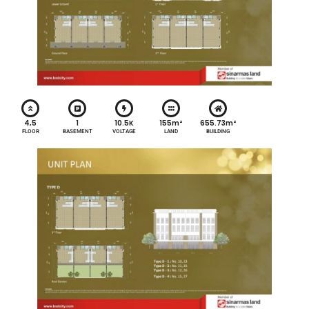
4,5
1
10.5K
155m²
655.73m²
FLOOR
BASEMENT
VOLTAGE
LAND
BUILDING