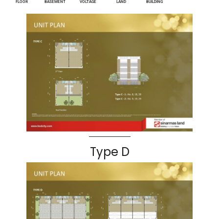
FLOOR
BASEMENT
VOLTAGE
LAND
BUILDING
Type D