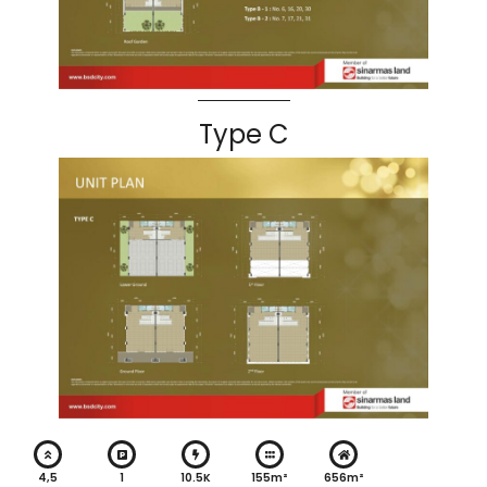
Type C
4,5
1
10.5K
155m²
656m²