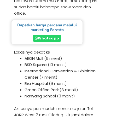
boulevard utama BSD Barat, di sekeliling FBL
sudah berdiri beberapa show room dan
office.
Dapatkan harga perdana melalui
marketing Foresta
Whatsapp
Lokasinya dekat ke
AEON Mall
(5 menit)
BSD Square
(10 menit)
International Convention & Exhibition
Center
(7 menit)
Eka Hospital
(9 menit)
Green Office Park
(8 menit)
Nanyang School
(3 menit)
Aksesnya pun mudah menuju ke jalan Tol
JORR West 2 ruas Ciledug–Ulujami dalam