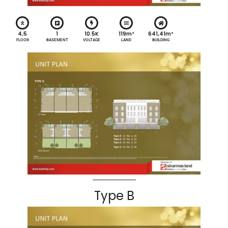
4,5
1
10.5K
119m²
641,41m²
FLOOR
BASEMENT
VOLTAGE
LAND
BUILDING
Type B