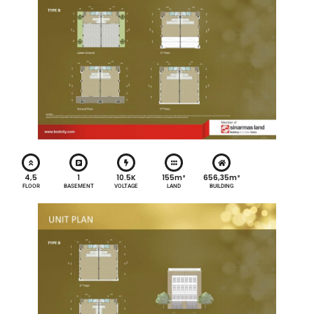
4,5
1
10.5K
155m²
656,35m²
FLOOR
BASEMENT
VOLTAGE
LAND
BUILDING