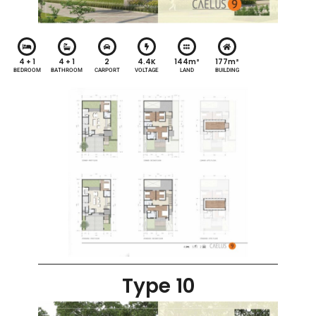
4 + 1
4 + 1
2
4.4K
144m²
177m²
BEDROOM
BATHROOM
CARPORT
VOLTAGE
LAND
BUILDING
Type 10