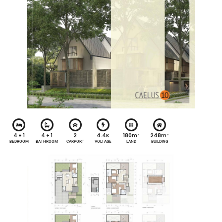
4 + 1
4 + 1
2
4.4K
180m²
248m²
BEDROOM
BATHROOM
CARPORT
VOLTAGE
LAND
BUILDING