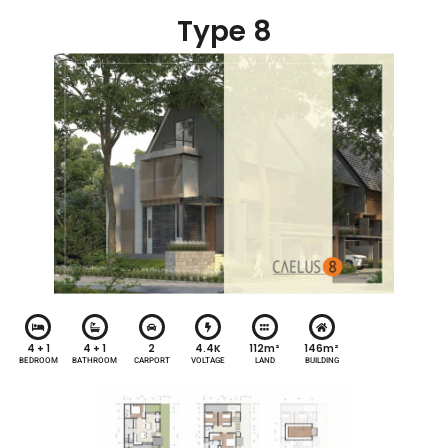
Type 8
4 + 1
4 + 1
2
4.4K
112m²
146m²
BEDROOM
BATHROOM
CARPORT
VOLTAGE
LAND
BUILDING