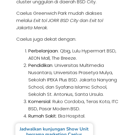
cluster unggulan di daerah BSD City.
Caelus Greenwich Park mudah diakses
melalui
Exit tol JORR BSD City
dan
Exit tol
Jakarta Merak
.
Caelus juga dekat dengan:
Perbelanjaan
: Qbig, Lulu Hypermart BSD,
AEON Mall, The Breeze.
Pendidikan
: Universitas Multimedia
Nusantara, Universitas Prasetya Mulya,
Sekolah IPEKA Plus BSD. Jakarta Nanyang
School, dan Syafana Islamic School,
Sekolah St. Antonius, Santa Ursula.
Komersial
: Ruko Cordoba, Teras Kota, ITC
BSD, Pasar Modern BSD.
Rumah Sakit
: Eka Hospital.
Jadwalkan kunjungan Show Unit
bersama marketing Caelus