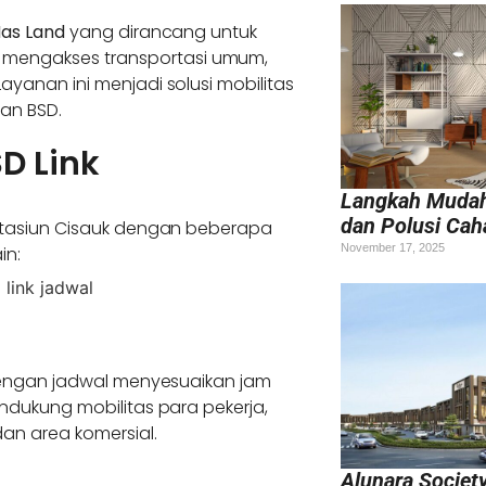
Mas Land
yang dirancang untuk
mengakses transportasi umum,
 Layanan ini menjadi solusi mobilitas
an BSD.
D Link
Langkah Mudah
dan Polusi Cah
 Stasiun Cisauk dengan beberapa
November 17, 2025
in:
engan jadwal menyesuaikan jam
ndukung mobilitas para pekerja,
an area komersial.
Alunara Societ