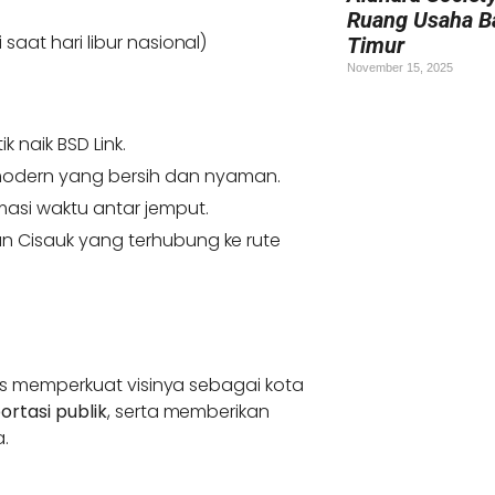
Ruang Usaha B
 saat hari libur nasional)
Timur
November 15, 2025
k naik BSD Link.
odern yang bersih dan nyaman.
masi waktu antar jemput.
un Cisauk yang terhubung ke rute
us memperkuat visinya sebagai kota
ortasi publik
, serta memberikan
.