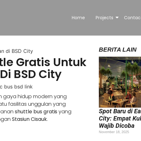
Home
Projects
Contac
BERITA LAIN
an di BSD City
tle Gratis Untuk
Di BSD City
n gaya hidup modern yang
satu fasilitas unggulan yang
Spot Baru di E
ayanan
shuttle bus gratis
yang
City: Empat Kul
engan
Stasiun Cisauk
.
Wajib Dicoba
November 18, 2025