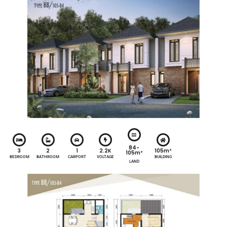
84-
3
2
1
2.2K
105m²
105m²
BEDROOM
BATHROOM
CARPORT
VOLTAGE
BUILDING
LAND