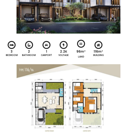
96m²
3
2
1
2.2K
116m²
BEDROOM
BATHROOM
CARPORT
VOLTAGE
BUILDING
LAND