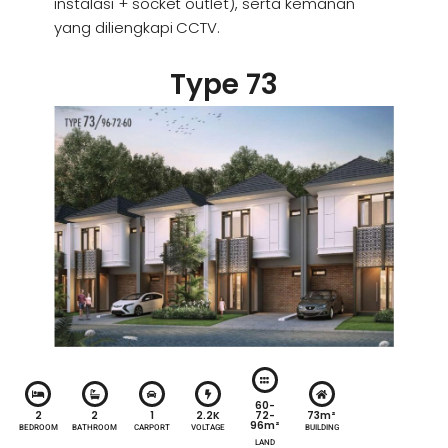
instalasi + socket outlet), serta kemanan
yang diliengkapi CCTV.
Type 73
60-
72-
2
2
1
2.2K
73m²
96m²
BEDROOM
BATHROOM
CARPORT
VOLTAGE
BUILDING
LAND