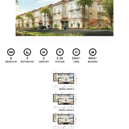
6
3
2
2.2K
32m²
90m²
BEDROOM
BATHROOM
CARPORT
VOLTAGE
LAND
BUILDING