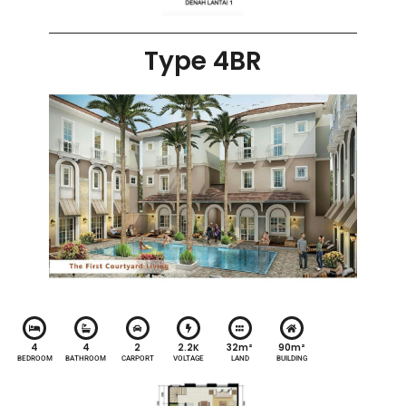
Type 4BR
4
4
2
2.2K
32m²
90m²
BEDROOM
BATHROOM
CARPORT
VOLTAGE
LAND
BUILDING